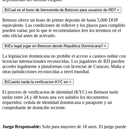
ВїCual es el bono de bienvenida de Betsson para usuarios de RD?
+
Betsson ofrece un bono de primer deposito de hasta 5,000 DOP
equivalente. Las condiciones de rollover y los plazos para cumplirlo
pueden variar, por lo que te recomendamos leer los terminos en el
sitio oficial antes de activarlo.
ВїEs legal jugar en Betsson desde Republica Dominicana?
+
La legislacion dominicana no prohibe el acceso a casinos online con
licencias internacionales reconocidas. Los jugadores de RD pueden
acceder legalmente a plataformas con licencias de Curacao, Malta u
otras jurisdicciones reconocidas a nivel mundial.
ВїCuanto tarda la verificacion KYC en
+
El proceso de verificacion de identidad (KYC) en Betsson suele
tardar entre 24 y 48 horas una vez subidos los documentos
requeridos: cedula de identidad dominicana o pasaporte y un
comprobante de domicilio reciente.
Juego Responsable:
Solo para mayores de 18 anos. El juego puede