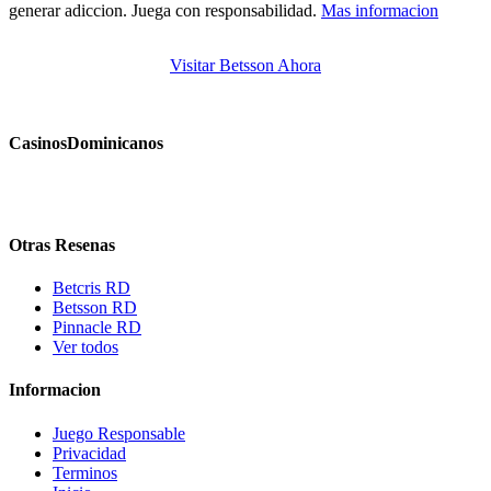
generar adiccion. Juega con responsabilidad.
Mas informacion
Visitar Betsson Ahora
CasinosDominicanos
Ranking independiente de casinos y apuestas para jugadores de Republica
Dominicana.
Otras Resenas
Betcris RD
Betsson RD
Pinnacle RD
Ver todos
Informacion
Juego Responsable
Privacidad
Terminos