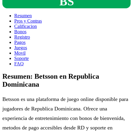
BS
Resumen
Pros y Contras
Calificacion
Bonos
Registro
Pagos
Juegos
Movil
Soporte
FAQ
Resumen: Betsson en Republica
Dominicana
Betsson es una plataforma de juego online disponible para
jugadores de Republica Dominicana. Ofrece una
experiencia de entretenimiento con bonos de bienvenida,
metodos de pago accesibles desde RD y soporte en