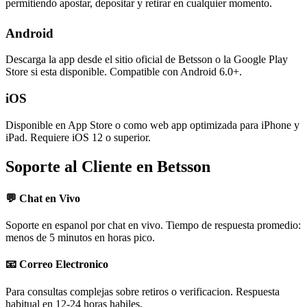
permitiendo apostar, depositar y retirar en cualquier momento.
Android
Descarga la app desde el sitio oficial de Betsson o la Google Play
Store si esta disponible. Compatible con Android 6.0+.
iOS
Disponible en App Store o como web app optimizada para iPhone y
iPad. Requiere iOS 12 o superior.
Soporte al Cliente en Betsson
💬 Chat en Vivo
Soporte en espanol por chat en vivo. Tiempo de respuesta promedio:
menos de 5 minutos en horas pico.
📧 Correo Electronico
Para consultas complejas sobre retiros o verificacion. Respuesta
habitual en 12-24 horas habiles.