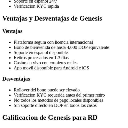
Soporte en espanol 24/7
Verificacion KYC rapida
Ventajas y Desventajas de Genesis
Ventajas
Plataforma segura con licencia internacional
Bono de bienvenida de hasta 4,000 DOP equivalente
Soporte en espanol disponible
Retiros procesados en 1-3 dias
Casino en vivo con crupieres reales
App movil disponible para Android e iOS
Desventajas
Rollover del bono puede ser elevado
Verificacion KYC requerida antes del primer retiro
No todos los metodos de pago locales disponibles
Sin soporte directo en DOP en todos los casos
Calificacion de Genesis para RD