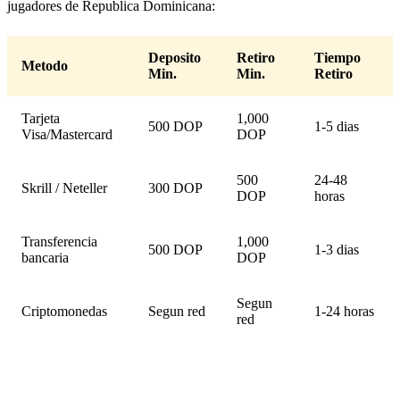
jugadores de Republica Dominicana:
Deposito
Retiro
Tiempo
Metodo
Min.
Min.
Retiro
Tarjeta
1,000
500 DOP
1-5 dias
Visa/Mastercard
DOP
500
24-48
Skrill / Neteller
300 DOP
DOP
horas
Transferencia
1,000
500 DOP
1-3 dias
bancaria
DOP
Segun
Criptomonedas
Segun red
1-24 horas
red
* Los metodos exactos disponibles pueden variar. Consulta la caja de
Genesis para ver las opciones actuales para Republica Dominicana.