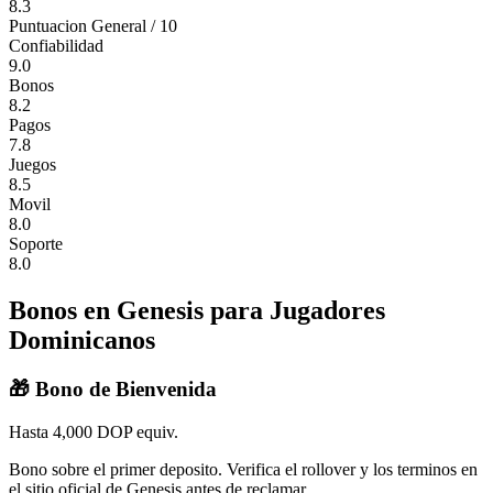
8.3
Puntuacion General / 10
Confiabilidad
9.0
Bonos
8.2
Pagos
7.8
Juegos
8.5
Movil
8.0
Soporte
8.0
Bonos en Genesis para Jugadores
Dominicanos
🎁 Bono de Bienvenida
Hasta 4,000 DOP equiv.
Bono sobre el primer deposito. Verifica el rollover y los terminos en
el sitio oficial de Genesis antes de reclamar.