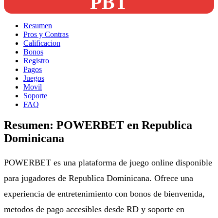
PBT
Resumen
Pros y Contras
Calificacion
Bonos
Registro
Pagos
Juegos
Movil
Soporte
FAQ
Resumen: POWERBET en Republica
Dominicana
POWERBET es una plataforma de juego online disponible
para jugadores de Republica Dominicana. Ofrece una
experiencia de entretenimiento con bonos de bienvenida,
metodos de pago accesibles desde RD y soporte en