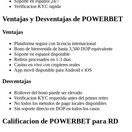
Soporte en espanol 24/7
Verificacion KYC rapida
Ventajas y Desventajas de POWERBET
Ventajas
Plataforma segura con licencia internacional
Bono de bienvenida de hasta 3,500 DOP equivalente
Soporte en espanol disponible
Retiros procesados en 1-3 dias
Casino en vivo con crupieres reales
App movil disponible para Android e iOS
Desventajas
Rollover del bono puede ser elevado
Verificacion KYC requerida antes del primer retiro
No todos los metodos de pago locales disponibles
Sin soporte directo en DOP en todos los casos
Calificacion de POWERBET para RD