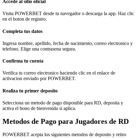
Accede al sitio oficial
Visita POWERBET desde tu navegador o descarga la app. Haz clic
en el boton de registro.
Completa tus datos
Ingresa nombre, apellido, fecha de nacimiento, correo electronico y
telefono. Elige una contrasena segura.
Confirma tu cuenta
Verifica tu correo electronico haciendo clic en el enlace de
activacion enviado por POWERBET.
Realiza tu primer deposito
Selecciona un metodo de pago disponible para RD, deposita y
activa el bono de bienvenida si aplica.
Metodos de Pago para Jugadores de RD
POWERBET acepta los siguientes metodos de deposito y retiro