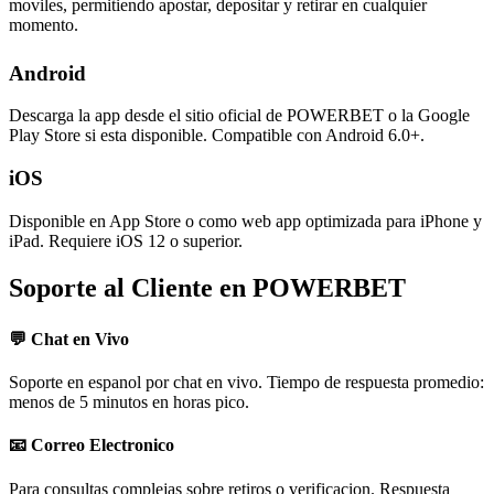
moviles, permitiendo apostar, depositar y retirar en cualquier
momento.
Android
Descarga la app desde el sitio oficial de POWERBET o la Google
Play Store si esta disponible. Compatible con Android 6.0+.
iOS
Disponible en App Store o como web app optimizada para iPhone y
iPad. Requiere iOS 12 o superior.
Soporte al Cliente en POWERBET
💬 Chat en Vivo
Soporte en espanol por chat en vivo. Tiempo de respuesta promedio:
menos de 5 minutos en horas pico.
📧 Correo Electronico
Para consultas complejas sobre retiros o verificacion. Respuesta