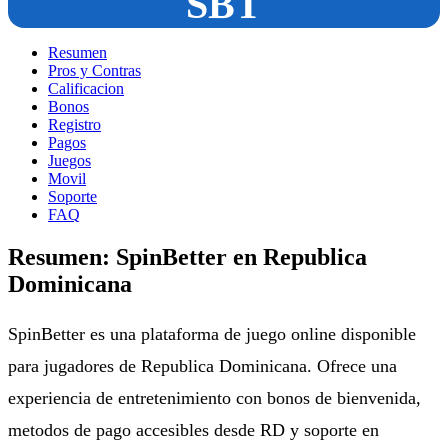
SBT
Resumen
Pros y Contras
Calificacion
Bonos
Registro
Pagos
Juegos
Movil
Soporte
FAQ
Resumen: SpinBetter en Republica
Dominicana
SpinBetter es una plataforma de juego online disponible
para jugadores de Republica Dominicana. Ofrece una
experiencia de entretenimiento con bonos de bienvenida,
metodos de pago accesibles desde RD y soporte en