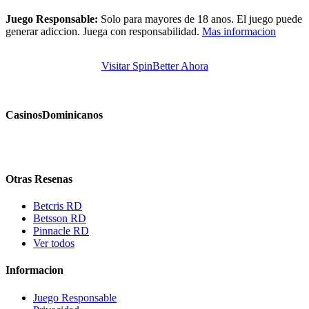
Juego Responsable:
Solo para mayores de 18 anos. El juego puede
generar adiccion. Juega con responsabilidad.
Mas informacion
Visitar SpinBetter Ahora
CasinosDominicanos
Ranking independiente de casinos y apuestas para jugadores de Republica
Dominicana.
Otras Resenas
Betcris RD
Betsson RD
Pinnacle RD
Ver todos
Informacion
Juego Responsable