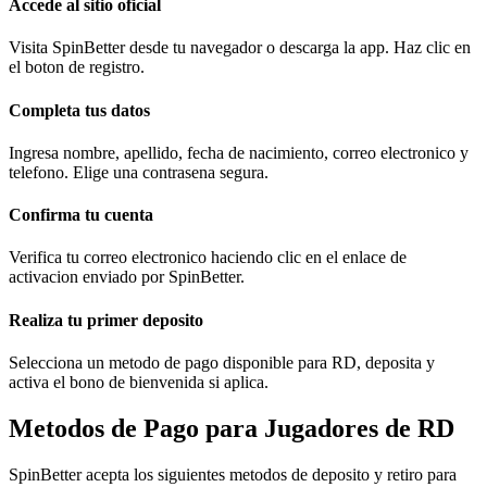
Accede al sitio oficial
Visita SpinBetter desde tu navegador o descarga la app. Haz clic en
el boton de registro.
Completa tus datos
Ingresa nombre, apellido, fecha de nacimiento, correo electronico y
telefono. Elige una contrasena segura.
Confirma tu cuenta
Verifica tu correo electronico haciendo clic en el enlace de
activacion enviado por SpinBetter.
Realiza tu primer deposito
Selecciona un metodo de pago disponible para RD, deposita y
activa el bono de bienvenida si aplica.
Metodos de Pago para Jugadores de RD
SpinBetter acepta los siguientes metodos de deposito y retiro para