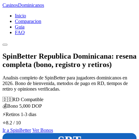
CasinosDominicanos
Inicio
Comparacion
Guia
FAQ
SpinBetter Republica Dominicana: resena
completa (bono, registro y retiros)
Analisis completo de SpinBetter para jugadores dominicanos en
2026. Bono de bienvenida, metodos de pago en RD, tiempos de
retiro y opiniones verificadas.
🇩🇴
RD Compatible
💰
Bono 5,000 DOP
⚡
Retiros 1-3 dias
⭐
8.2 / 10
Ir a SpinBetter
Ver Bonos
Comparar