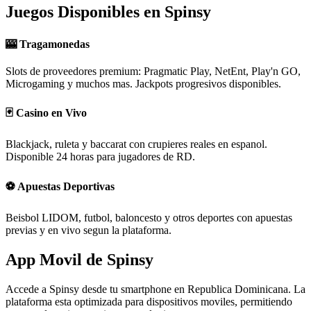
Juegos Disponibles en Spinsy
🎰 Tragamonedas
Slots de proveedores premium: Pragmatic Play, NetEnt, Play'n GO,
Microgaming y muchos mas. Jackpots progresivos disponibles.
🃏 Casino en Vivo
Blackjack, ruleta y baccarat con crupieres reales en espanol.
Disponible 24 horas para jugadores de RD.
⚽ Apuestas Deportivas
Beisbol LIDOM, futbol, baloncesto y otros deportes con apuestas
previas y en vivo segun la plataforma.
App Movil de Spinsy
Accede a Spinsy desde tu smartphone en Republica Dominicana. La
plataforma esta optimizada para dispositivos moviles, permitiendo