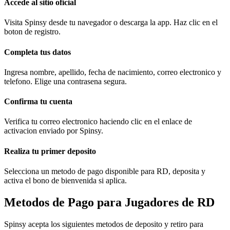
Accede al sitio oficial
Visita Spinsy desde tu navegador o descarga la app. Haz clic en el
boton de registro.
Completa tus datos
Ingresa nombre, apellido, fecha de nacimiento, correo electronico y
telefono. Elige una contrasena segura.
Confirma tu cuenta
Verifica tu correo electronico haciendo clic en el enlace de
activacion enviado por Spinsy.
Realiza tu primer deposito
Selecciona un metodo de pago disponible para RD, deposita y
activa el bono de bienvenida si aplica.
Metodos de Pago para Jugadores de RD
Spinsy acepta los siguientes metodos de deposito y retiro para