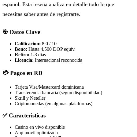
espanol. Esta resena analiza en detalle todo lo que
necesitas saber antes de registrarte.
🎯 Datos Clave
Calificacion:
8.0 / 10
Bono:
Hasta 4,500 DOP equiv.
Retiro:
1-3 dias
Licencia:
Internacional reconocida
💳 Pagos en RD
Tarjeta Visa/Mastercard dominicana
Transferencia bancaria (segun disponibilidad)
Skrill y Neteller
Criptomonedas (en algunas plataformas)
✅ Caracteristicas
Casino en vivo disponible
App movil optimizada