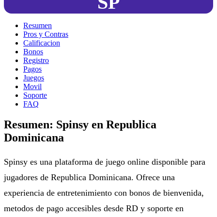
SP
Resumen
Pros y Contras
Calificacion
Bonos
Registro
Pagos
Juegos
Movil
Soporte
FAQ
Resumen: Spinsy en Republica
Dominicana
Spinsy es una plataforma de juego online disponible para
jugadores de Republica Dominicana. Ofrece una
experiencia de entretenimiento con bonos de bienvenida,
metodos de pago accesibles desde RD y soporte en