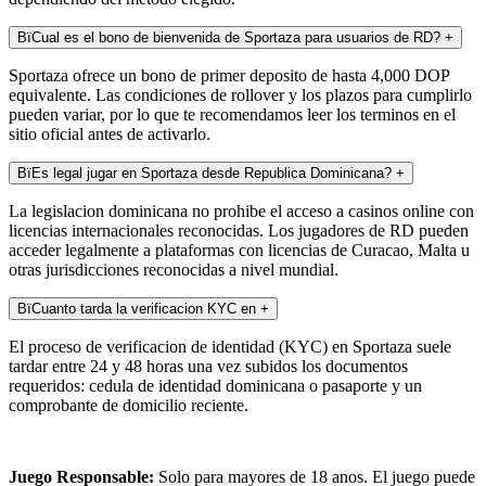
ВїCual es el bono de bienvenida de Sportaza para usuarios de RD?
+
Sportaza ofrece un bono de primer deposito de hasta 4,000 DOP
equivalente. Las condiciones de rollover y los plazos para cumplirlo
pueden variar, por lo que te recomendamos leer los terminos en el
sitio oficial antes de activarlo.
ВїEs legal jugar en Sportaza desde Republica Dominicana?
+
La legislacion dominicana no prohibe el acceso a casinos online con
licencias internacionales reconocidas. Los jugadores de RD pueden
acceder legalmente a plataformas con licencias de Curacao, Malta u
otras jurisdicciones reconocidas a nivel mundial.
ВїCuanto tarda la verificacion KYC en
+
El proceso de verificacion de identidad (KYC) en Sportaza suele
tardar entre 24 y 48 horas una vez subidos los documentos
requeridos: cedula de identidad dominicana o pasaporte y un
comprobante de domicilio reciente.
Juego Responsable:
Solo para mayores de 18 anos. El juego puede