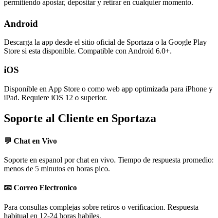
permitiendo apostar, depositar y retirar en cualquier momento.
Android
Descarga la app desde el sitio oficial de Sportaza o la Google Play
Store si esta disponible. Compatible con Android 6.0+.
iOS
Disponible en App Store o como web app optimizada para iPhone y
iPad. Requiere iOS 12 o superior.
Soporte al Cliente en Sportaza
💬 Chat en Vivo
Soporte en espanol por chat en vivo. Tiempo de respuesta promedio:
menos de 5 minutos en horas pico.
📧 Correo Electronico
Para consultas complejas sobre retiros o verificacion. Respuesta
habitual en 12-24 horas habiles.