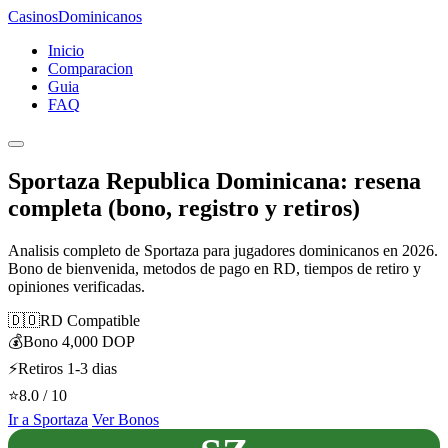
CasinosDominicanos
Inicio
Comparacion
Guia
FAQ
Sportaza Republica Dominicana: resena
completa (bono, registro y retiros)
Analisis completo de Sportaza para jugadores dominicanos en 2026.
Bono de bienvenida, metodos de pago en RD, tiempos de retiro y
opiniones verificadas.
🇩🇴
RD Compatible
💰
Bono 4,000 DOP
⚡
Retiros 1-3 dias
⭐
8.0 / 10
Ir a Sportaza
Ver Bonos
Comparar