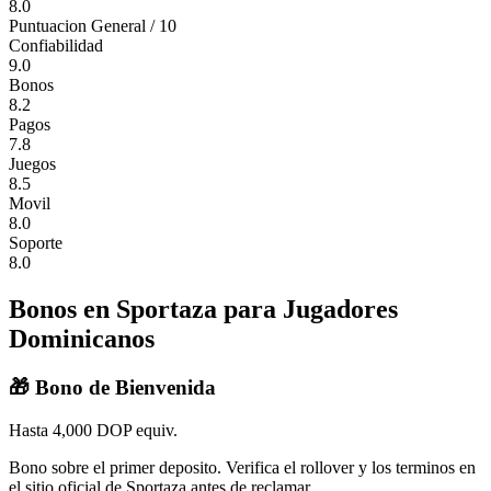
8.0
Puntuacion General / 10
Confiabilidad
9.0
Bonos
8.2
Pagos
7.8
Juegos
8.5
Movil
8.0
Soporte
8.0
Bonos en Sportaza para Jugadores
Dominicanos
🎁 Bono de Bienvenida
Hasta 4,000 DOP equiv.
Bono sobre el primer deposito. Verifica el rollover y los terminos en
el sitio oficial de Sportaza antes de reclamar.