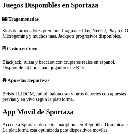
Juegos Disponibles en Sportaza
🎰 Tragamonedas
Slots de proveedores premium: Pragmatic Play, NetEnt, Play'n GO,
Microgaming y muchos mas. Jackpots progresivos disponibles.
🃏 Casino en Vivo
Blackjack, ruleta y baccarat con crupieres reales en espanol.
Disponible 24 horas para jugadores de RD.
⚽ Apuestas Deportivas
Beisbol LIDOM, futbol, baloncesto y otros deportes con apuestas
previas y en vivo segun la plataforma.
App Movil de Sportaza
Accede a Sportaza desde tu smartphone en Republica Dominicana.
La plataforma esta optimizada para dispositivos moviles,