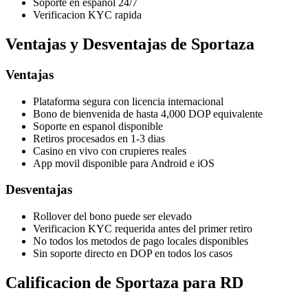
Soporte en espanol 24/7
Verificacion KYC rapida
Ventajas y Desventajas de Sportaza
Ventajas
Plataforma segura con licencia internacional
Bono de bienvenida de hasta 4,000 DOP equivalente
Soporte en espanol disponible
Retiros procesados en 1-3 dias
Casino en vivo con crupieres reales
App movil disponible para Android e iOS
Desventajas
Rollover del bono puede ser elevado
Verificacion KYC requerida antes del primer retiro
No todos los metodos de pago locales disponibles
Sin soporte directo en DOP en todos los casos
Calificacion de Sportaza para RD